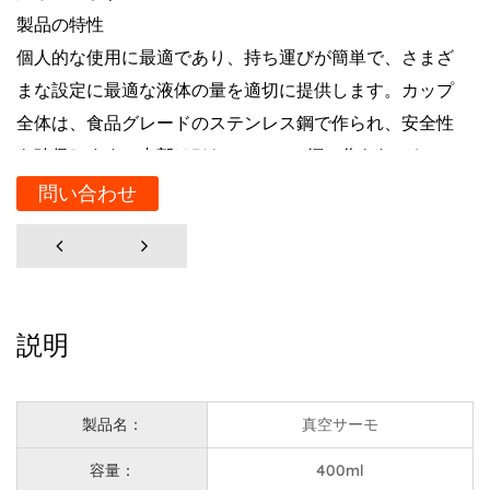
製品の特性
個人的な使用に最適であり、持ち運びが簡単で、さまざ
まな設定に最適な液体の量を適切に提供します。カップ
全体は、食品グレードのステンレス鋼で作られ、安全性
を確保します。内部は316ステンレス鋼で作られてお
り、外装は腐食耐性で耐久性のある304ステンレス鋼を
問い合わせ
使用します。このサーマルカップは素晴らしい断熱材を
提供し、温かい飲み物を数時間涼しく涼しく保ち、さま
ざまな機会に理想的です。
有利なセールスポイント
説明
蓋のハンドループは毎日の使用に最適であり、特に外出
中の場合、こぼれることや拾いの困難を心配することな
く簡単に移植可能になります。蓋は取り外し可能で、掃
製品名：
真空サーモ
除が簡単になり、カップ衛生を維持し、長期的に使用す
容量：
400ml
るために良好な状態になります。