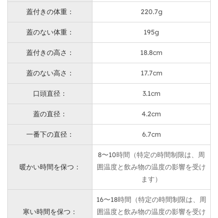
材料とプロセス
蓋付きの体重：
220.7g
316ステンレス鋼は、酸とアルカリに対する並外れた耐
蓋のない体重：
195g
性を提供し、さまざまな飲み物と接触すると有害な物質
蓋付きの高さ：
18.8cm
が放出されないようにし、飲み物の純度を維持します。
304ステンレス鋼は、優れた腐食抵抗、耐摩耗性に耐
蓋のない高さ：
17.7cm
え、長期使用のための光沢のある滑らかな外観を維持し
口頭直径：
3.1cm
ます。
蓋は、高品質の非毒性プラスチックで作られており、耐
蓋の直径：
4.2cm
久性と安全性を確保し、簡単に運ぶための便利なハンド
一番下の直径：
6.7cm
ループが付属しています。
8〜10時間（特定の時間制限は、周
カスタマイズ可能なコンテンツ
暖かい時間を保つ：
囲温度と飲み物の温度の影響を受け
カスタマイズ可能なカップ色
ます）
真空サーモボディカラーのカスタマイズプロセスの詳細
16〜18時間（特定の時間制限は、周
については、より詳細な紹介を次に示します。
寒い時間を保つ：
囲温度と飲み物の温度の影響を受け
https://www.aijunware.com/news/industry-