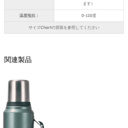
ます）
news/insulation-cup-color-customization-process-
温度抵抗：
0-110度
intruct.html
使用シナリオ
サイズChartの背面を参照してください
この400mlのサーマルカップは、特にオフィスワーカ
ー、学生、スポーツ愛好家、旅行者には、幅広い毎日の
使用シナリオに適しています。
関連製品
メンテナンスの指示
使用後すぐにサーマルカップを掃除します。穏やかな洗
剤と柔らかい布を使用して、表面を傷つけないようにし
ます。
ユーザーレビュー
ユーザーA：「私はこのサーマルカップが大好きです！
ハンドループのデザインにより、持ち運びが非常に簡単
になり、容量は完璧です。軽量で、断熱材はうまく機能
します。すでに友人に勧めています！」