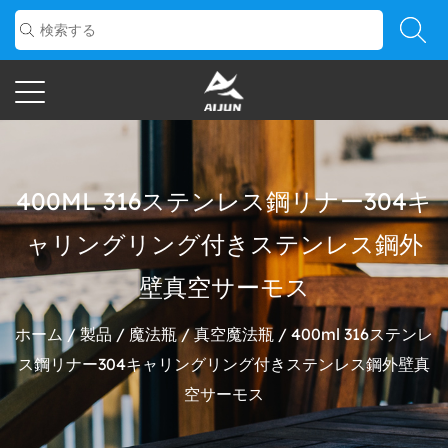
400ML 316ステンレス鋼リナー304キ
ャリングリング付きステンレス鋼外
壁真空サーモス
ホーム
/
製品
/
魔法瓶
/
真空魔法瓶
/
400ml 316ステンレ
ス鋼リナー304キャリングリング付きステンレス鋼外壁真
空サーモス