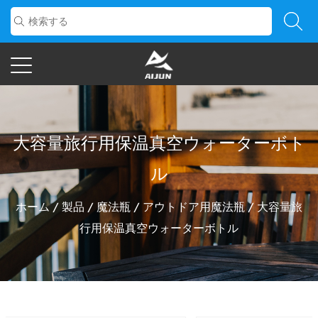
大容量旅行用保温真空ウォーターボト
ル
ホーム
/
製品
/
魔法瓶
/
アウトドア用魔法瓶
/
大容量旅
行用保温真空ウォーターボトル