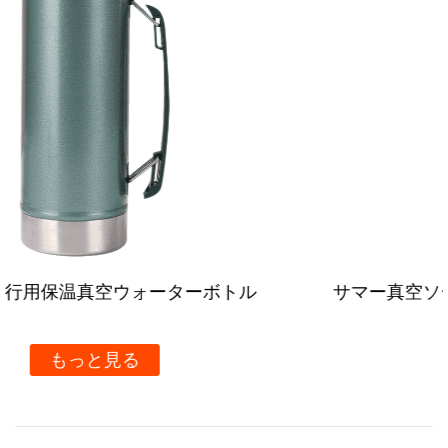
マーテクスチャーのスプレーペイント仕上げが施されて
います。この耐久性のある外装は、スタイルを加えるだ
けでなく、衝撃や傷に対する耐性も強化しており、屋外
での冒険に適合です。
カスタマイズ可能なデザイン:
AIJUN では、パーソナライゼーションが鍵であること
を理解しています。そのため、当社の保温ウォーターボ
トルはカスタマイズが可能で、色を選択したり、ブラン
サマー真空ソーダタンブラー ストローハンドル
ドのタッチを加えるためにロゴを追加したりすることが
き
できます。企業イベント、プロモーション目的、個人使
用など、あなたのスタイルや好みに合わせてこのボトル
もっと見る
をカスタマイズしてください。
多彩な用途: