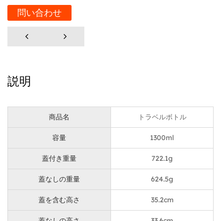
給が可能です。
問い合わせ
主な特徴:
十分な容量:
説明
1300ml の大容量のこの保温ウォーターボトルは、共有
したり、移動中に水分補給が必要な長い日のために適合
です。ジムに行くときも、ハイキングに出かけるとき
商品名
トラベルボトル
も、あるいは単に用事を済ませるときも、このボトルが
容量
1300ml
あれば大丈夫です。
蓋付き重量
722.1g
長持ちする断熱材:
蓋なしの重量
624.5g
ぬるい飲み物にさようなら！大容量のトラベル真空保温
蓋を含む高さ
35.2cm
ウォーターボトルは、高度な断熱技術で設計されてお
り、飲み物を24時間以上温かくまたは冷たく保ちま
蓋なしの高さ
33.6cm