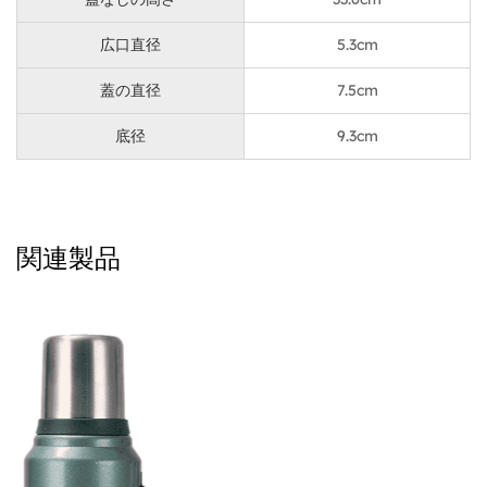
す。寒い朝に熱々のコーヒーを飲みたい場合でも、灼熱
広口直径
5.3cm
の日に爽やかな氷水を飲みたい場合でも、このボトルは
一日中お好みの温度を維持します。
蓋の直径
7.5cm
底径
9.3cm
便利な携帯性:
利便性を念頭に置いて設計されたこのウォーターボトル
は、折りたたみ可能な太いハンドルを備えており、冒険
関連製品
のどこへでも簡単に持ち運ぶことができます。通勤で複
数のバッグを持ち運ぶ場合でも、大自然を探索する場合
でも、人間工学に基づいたハンドルは快適なグリップを
確保し、楽に移動できます。
耐久性のある構造:
過酷なアウトドアアドベンチャーに耐えるように作られ
た大容量トラベル真空ウォーターボトルは、頑丈なハン