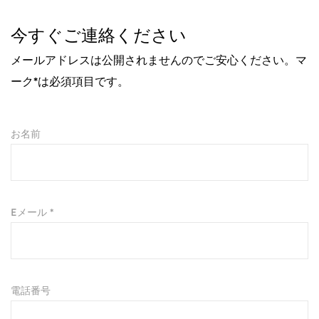
キャンプ旅行からオフィスでの会議まで、AIJUN 保温
今すぐご連絡ください
真空ウォーターボトルの多用途性には限界がありませ
メールアドレスは公開されませんのでご安心ください。マ
ん。大容量なので、さまざまなアクティビティや機会に
ーク*は必須項目です。
適しており、人生がどこへ行っても、常に水分補給がで
きるようになります。公園でのんびりピクニックを楽し
んでいるときも、忙しい仕事を頑張っているときも、こ
お名前
のボトルは信頼できる相棒であり、お気に入りの飲み物
を何時間も同じ温度に保ちます。
要約すると、AIJUN の大容量トラベル サーマル真空ウ
Eメール *
ォーター ボトルは単なる水分補給ソリューションでは
なく、人生の冒険の相棒です。十分な容量、長期にわた
る断熱性、便利な携帯性、耐久性のある構造、カスタマ
電話番号
イズ可能なデザインオプションを備えたこのボトルは、
外出先での水分補給の標準を確立します。大自然を探索