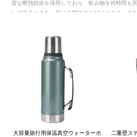
度な断熱技術を採用しており、飲み物を何時間も
ングするときも、単に公園でのんびりピクニック
たくても大丈夫です。
あらゆる環境に対応する耐久性のある設計
耐久性を念頭に置いて作られた当社のアウトドア
れています。高級ステンレス鋼で作られているた
ことなく耐えることができます。頑丈な外観は摩
し、自信を持ってどんな地形でも簡単に横断でき
シームレスな移植性
AIJUN では、移動中はすべてのオンスが重要
大容量旅行用保温真空ウォーターボ
二重壁ス