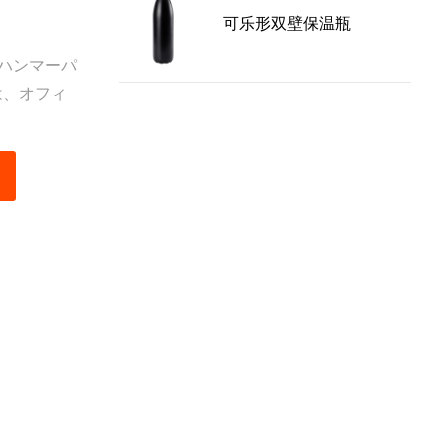
ックやトー
可乐形双壁保温瓶
計により、
ハンマーパ
は、オフィ
らゆる側面
でき、断熱
す。さら
力的です。
で簡単に洗
持したま