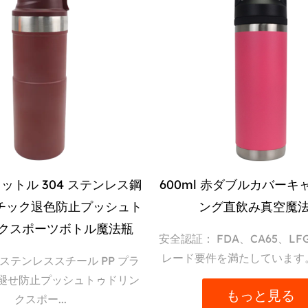
リットル 304 ステンレス鋼
600ml 赤ダブルカバー
チック退色防​​止プッシュト
ング直飲み真空魔
クスポーツボトル魔法瓶
安全認証： FDA、CA65、L
レード要件を満たしています。 
04 ステンレススチール PP プラ
褪せ防止プッシュトゥドリン
もっと見る
クスポー...