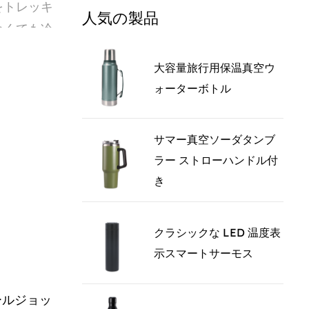
をトレッキ
人気の製品
かくても冷
大容量旅行用保温真空ウ
ォーターボトル
ように作ら
サマー真空ソーダタンブ
性を損なう
ラー ストローハンドル付
き
ップも提供
クラシックな LED 温度表
示スマートサーモス
ドア用サー
ールジョッ