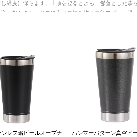
同じ温度に保ちます。山頂を登るときも、鬱蒼とした森
を楽しむときも、お気に入りの飲み物は遠征中ずっと温
用サーモスは、アウトドアの過酷な冒険にも耐えられる
め、衝撃や衝撃、さらには偶発的な落下にも、その完全
耗や損傷から保護するだけでなく、しっかりとしたグリ
ます。
であることを理解しています。だからこそ、当社のアウト
テンレス鋼ビールオープナ
ハンマーパターン真空ビ