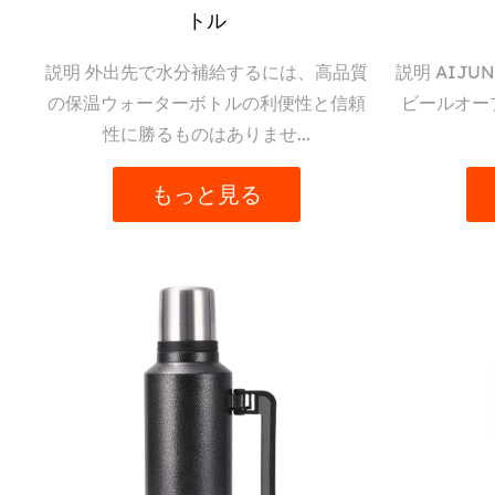
モスは、パフォーマンスと携帯性のバランスを保
トル
トバッグに簡単に収まり、他の必需品を収納でき
説明 外出先で水分補給するには、高品質
説明 AIJ
ギアや所持品が乾いた状態に保たれ、安心して放
の保温ウォーターボトルの利便性と信頼
ビールオー
性に勝るものはありませ...
考え抜かれたデザイン
もっと見る
人間工学に基づいたグリップからワンタッチの注
は、利便性を念頭に置いて細心の注意を払って設
蓋は便利なカップとしても機能するため、冒険の
に、スタイリッシュなデザインと鮮やかな色を備
簡単なメンテナンス:
ユーザーフレンドリーなデザインのおかげで、屋外
浄でき、使用後は常に衛生的に保つことができま