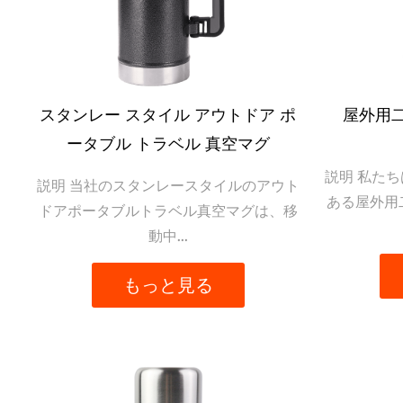
ま、次の冒険に出かける準備が整います。
パーソナライズされたスタイルのオプション:
AIJUN アウトドア サーモスの多彩なカラー 
スタンレー スタイル アウトドア ポ
屋外用
やかな色合いがお好みでも、控えめなエレガンス
ータブル トラベル 真空マグ
の個性を反映したサーモスで自己主張をしながら
説明 私た
説明 当社のスタンレースタイルのアウト
ある屋外用
週末のキャンプ旅行に出かけるときも、単に都会のジ
ドアポータブルトラベル真空マグは、移
動中...
サーモスをそばに置いてください。比類のないパ
は、単なるフラスコではありません。それはあな
もっと見る
いうあなたの決意の象徴です。さぁ、さあ、一生
段階であなたに寄り添う準備ができています。