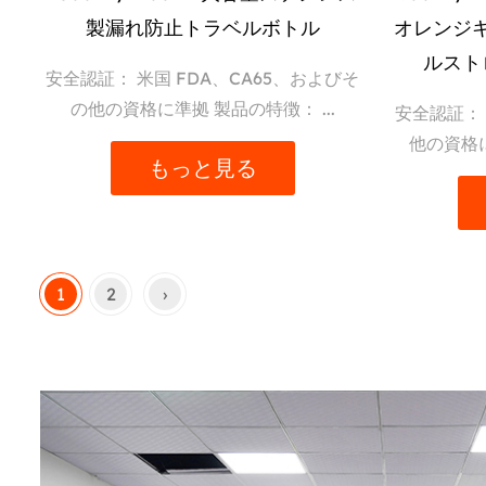
製漏れ防止トラベルボトル
オレンジ
ルスト
安全認証： 米国 FDA、CA65、およびそ
の他の資格に準拠 製品の特徴： ...
安全認証： 
他の資格に
もっと見る
1
2
›