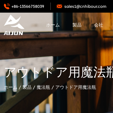
+86-13566758039
sales1@cnhibour.com
ホーム
製品
会社
アウトドア用魔法
ホーム
/
製品
/
魔法瓶
/
アウトドア用魔法瓶