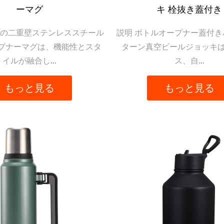
っています。洗練された合理的なデザインで、バックパ
ーマグ
キ 栓抜き蓋付き
る十分なスペースを確保しています。また、漏れ防止設
UNの二重壁ステンレススチール
説明 ボトルオープナー蓋付き
り込むことができます。
プナーマグは、機能性とスタ
ターン真空ビールジョッキ
イルが融合し...
ス、自...
もっと見る
もっと見る
ぐボタンに至るまで、当社のアウトドア用サーモスのあ
計されています。広い開口部により充填と洗浄が簡単に
どこにいてもお気に入りの飲み物を楽しむことができま
えた当社の魔法瓶は、機能的であると同時に見た目も魅
用魔法瓶を新品​​の状態に保つのは簡単です。広口なの
す。水で洗い流すだけで、魔法瓶は完璧な衛生基準を維