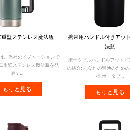
オプションで、あなたのユニークなスタイルを表現してくだ
二重壁ステンレス魔法瓶
携帯用ハンドル付きアウ
がお好みでも、あらゆる好みに合う色合いが見つかりま
法瓶
、アウトドア体験をさらに高めましょう。
ちは、当社のイノベーションで
ポータブルハンドルアウトド
二重壁ステンレス魔法瓶を発
ャングルを散策するとき​​も、必ず相棒、AIJUN の
の紹介: あなたの冒険のため
表で...
棒 ポータブ...
フォーマンス、耐久性、考え抜かれたデザインを備えた
たの探検への情熱と、人生が提供するあらゆる瞬間を受
もっと見る
もっと見る
に一度の冒険が待っています。アウトドア用サーモスは