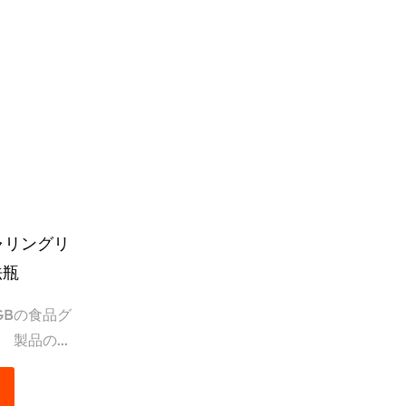
キャリングリ
法瓶
FGBの食品グ
製品の...