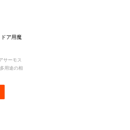
さい。鮮
トドア用魔
す。あなた
アサーモス
アウトドア
の多用途の相
この製品
け入れると
、あらゆる