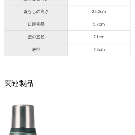
濡れた手や汗をかいた手でも滑りにくい、しっかりとし
たグリップを提供します。
蓋なしの高さ
25.2cm
ストロー口のもこのスポーツボトルの特徴です。 ボト
口腔直径
5.7cm
ルを後ろにデザインせずに飲める便利な方法で、運動中
や運動後に特に便利です。 ストローを使うと水の流れ
蓋の直径
7.1cm
を制御できるので、こぼれるリスクが軽減されますこれ
底径
7.5cm
は全体的な飲酒体験を向上させる小さな機能です。
塗装スプレープロセスを使用することで、ボトルは洗練
された見た目と高級感のあるマット仕上げになっていま
関連製品
す。さらに進化します。
1L ホワイト ストロー口 キャリングリング フロスト素材
スポーツボトルの多用途も、このボトルを際立たせても
う1つの側面です。あらゆる年齢層に適しており、家族
連れに最適です。お子様のスクールバッグ用に信頼でき
るボトルです。を探している親であっても、毎日の通勤