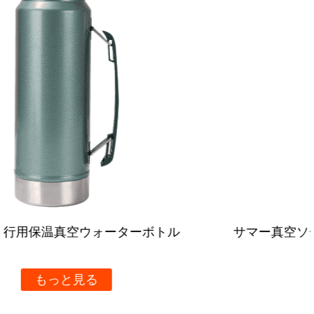
用でスタイリッシュなボトルを必要としている大人であ
っても、このボトルはニーズに応えます。
1L ホワイト ストロー口キャリングリング フロスト素材
スポーツボトルは、ワンタッチの水入れ容器ではありま
せん。現代のアクティブな個人のニーズに応え、考え抜
かれたデザインの製品です。大容量、便利なキャリング
リング、軽量デザイン、飲みやすさ使いやすいストロー
口、洗練されたつや消しの外観により、あらゆるライフ
スタイルに欠かせないアクセサリーとなっております。
フィットネス愛好家、旅行者、または静観性とスタイル
を重視する人であっても、このスポーツボトルはギアに
サマー真空ソーダタンブラー ストローハンドル
追加する価値があります。
き
もっと見る