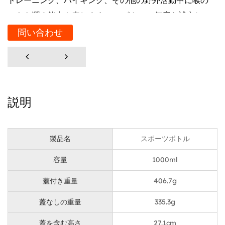
トレーニング、ハイキング、その他の野外活動中に喉の
フキを潤す能力を表します。 、ボトルに何度も補充し
なければならないか、継続的に水分補給を楽しむかの違
問い合わせ
いです。水分補給のニーズにしっかり対応してもらえま
す。
ボトルのデザインは限定水を入れるだけではありませ
ん。 それは簡単に行けることもあります。 キャップに
説明
キャリングリングが付いているので、行きも簡単です。
旅行の荷物を考えるときも、キャリングリングを使えば
簡単に持ち運べます。 それは、全体的なユーザー体験
製品名
スポーツボトル
に大きな違いをもたらす小さな詳細です。
容量
1000ml
ボトルの軽量性も、アクティブなライフスタイルに欠か
せないボトルの特徴です。フロスト素材を使用している
蓋付き重量
406.7g
ので、耐久性だけでなく扱いやすさにも優れています。
蓋なしの重量
335.3g
つや仕上げ消しは見た目の美しさを高めるだけでなく、
蓋を含む高さ
27.1cm