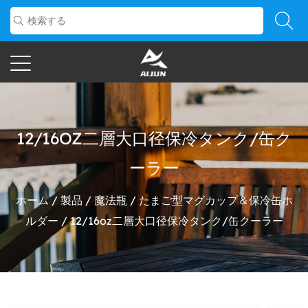
12/16OZ二層大口径保冷タンク/缶ク
ーラー
ホーム
/
製品
/
魔法瓶
/
たまご型マグカップ＆保冷缶ホ
ルダー
/
12/16oz二層大口径保冷タンク/缶クーラー