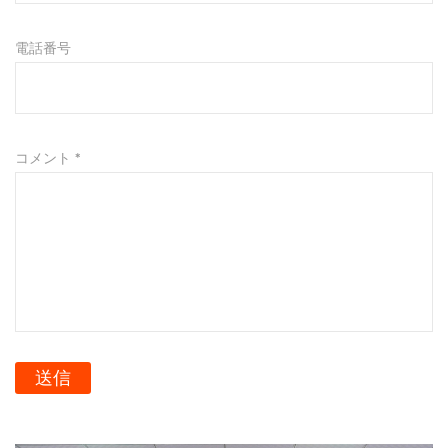
耐久性:
保冷タンクを選ぶ際に重視するのは耐久性ですが、
電話番号
12/16オンスの二層式大口径モデルも期待を裏切りませ
ん。高品質の素材で作られたこのクーラーは、屋外での
過酷な使用に耐えるように作られています。二重構造は
断熱性に優れているだけでなく、タンク全体の構造に強
コメント *
度と弾力性を与えます。
結論：
12/16オンスの二重層大口径保冷タンク/缶クーラー
は、アウトドアアクティビティを楽しむ人、または単に
飲み物を完璧な温度に保ちたい人にとっての必需品で
す。スタイリッシュなデザイン、優れた断熱性、幅広い
カスタマイズオプションを備えたこのクーラーは、機能
送信
的であるだけでなく、使う楽しみも兼ね備えています。
大事な試合に共連れするときも、ビーチで 1 日を楽しむ