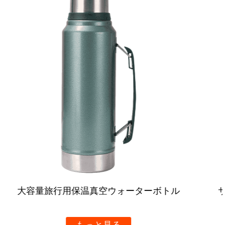
込められ、自然な断熱材として機能します。これによ
り、飲み物を冷たく保つだけでなく、タンクの外側に結
露が生じるのを防ぎます。つまり、最も暑い日でも、手
が乾いた状態に保たれ、クーラーを快適に持ち続けるこ
とができます。
多用途性:
12/16オンスの二層大口径保冷タンクの汎用性は比類が
ありません。飲み物を冷たく保つだけでなく、温かい飲
み物の保温にも使えます。そのため、共連れパーティ
ー、キャンプ旅行、ピクニック、屋外コンサートに最適
です。また、開口部が大きいため、氷やその他の冷却物
質を簡単に入れることができ、イベント中は飲み物を完
璧に冷たく保つことができます。
ル
サマー真空ソーダタンブラー ストローハンド
カスタマイズオプション:
き
この冷蔵タンクのもう 1 つの利点は、幅広いカスタマイ