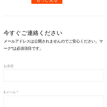
ズ オプションが利用できることです。多くのメーカー
もっと見る
は、色、パターン、さらにはカスタムのロゴやデザイン
を選択してクーラーをカスタマイズする機能を提供して
います。そのため、ビジネス向けの素晴らしい販促アイ
テム、友人や家族への心のこもったギフト、またはアウ
今すぐご連絡ください
トドア用品のコレクションへのユニークな追加となりま
メールアドレスは公開されませんのでご安心ください。マ
す。
ーク*は必須項目です。
使いやすさ：
12/16オンスの二層式大口径保冷タンクの使い方は驚く
ほど簡単。お好みの飲み物を入れ、氷や保冷剤を入れて
お名前
蓋を閉めるだけです。タンクは持ち運びやすいように設
計されており、持ち運びに便利な丈夫なハンドルまたは
ストラップが付いています。移動中でも、一日を落ち着
Eメール *
いて過ごしても、このクーラーは最小限の労力で飲み物
を最適な温度に保つように設計されています。