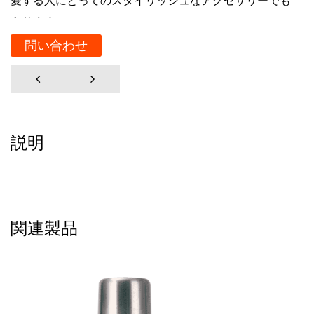
愛する人にとってのスタイリッシュなアクセサリーでも
あります。
設計・施工：
問い合わせ
12/16オンスの二層大口径保冷タンクは、従来のクーラ
ーとは一線を画す、洗練されたモダンなデザインで作ら
れています。直径が大きいので飲み物が取り出しやす
く、二重構造なので断熱性に優れています。通常、外層
説明
はポリエステルやネオプレンなど、耐久性がありお手入
れが簡単な素材で作られており、耐水性と耐摩耗性を備
えています。内層は冷たい内容物や熱い内容物を保持で
きるように設計されており、温度が何時間も維持される
関連製品
ことが保証されます。
断熱特性:
この冷蔵タンクの最大の特徴は、その優れた断熱性能で
す。二重層設計により、2 つの壁の間に空気の層が閉じ