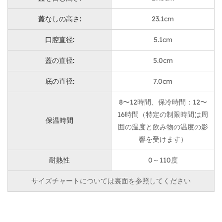
カスタマイズすることもできます。カップの底部は天然
竹素材を使用し、環境保護のコンセプトに従っていま
蓋なしの高さ:
23.1cm
す。
口腔直径:
5.1cm
使用シナリオ
持ち運びに便利なハンドル付きで、いつでもどこでも飲
蓋の直径:
5.0cm
み物を楽しめる旅行に最適な魔法瓶です。キャンプ、ハ
底の直径:
7.0cm
イキング、ピクニックなど、竹底のデザインにより、こ
8〜12時間、保冷時間：12〜
の魔法瓶はアウトドア活動に最適です。軽量でありなが
16時間（特定の制限時間は周
ら非常に実用的です。
保温時間
囲の温度と飲み物の温度の影
メンテナンス手順
響を受けます）
変形や断熱性能への影響を防ぐため、魔法瓶を高温環境
耐熱性
0～110度
に長時間さらさないでください。魔法瓶は中性洗剤とぬ
るま湯で手洗いすることをお勧めします。素材の損傷を
サイズチャートについては裏面を参照してください
防ぐため、強力なクリーナーやスチールウールの使用は
避けてください。魔法瓶に強い衝撃を与えたり、落下さ