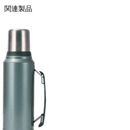
せたりすると、構造や外観が損傷する恐れがありますの
関連製品
で避けてください。
お客様の声
ユーザーA： 「この魔法瓶の底部の竹はとてもユニーク
で、ハンドルのデザインもとても便利です。旅行に持っ
ていくのが大好きです。」
ユーザーB： 「この魔法瓶の見た目がとても気に入って
います。竹の底とステンレスの組み合わせがとても質感
があります。」
ユーザーC：「断熱性が高く、温度を長時間保ちます。
忙しい仕事生活に最適です。」