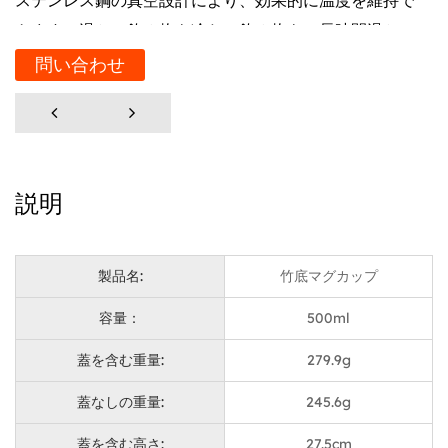
ステンレス鋼の真空設計により、効果的に温度を維持で
きます。温かい飲み物も冷たい飲み物も、長時間温かい
まま、冷たいまま保ちます。
問い合わせ
有利なセールスポイント
この断熱マグカップのデザインには、持ち運びに便利な
蓋のキャリーループが付いており、簡単にバッグに吊る
したり、外出先、旅行、アウトドア活動で使用するため
説明
に持ち運ぶことができます。天然の竹ベースとステンレ
ススチールの組み合わせは、耐久性を高めるだけでな
く、断熱カップの外観は異なりますが、環境に配慮した
製品名:
竹底マグカップ
消費者に最適です。底部の竹素材により摩擦が増加し、
容量：
500ml
断熱カップがより安定し、置いたときに滑りにくくな
り、不必要な転倒や損傷を防ぎます。
蓋を含む重量:
279.9g
材料とプロセス
蓋なしの重量:
245.6g
304ステンレス鋼を使用した従来の素材は、他の素材を
蓋を含む高さ:
27.5cm