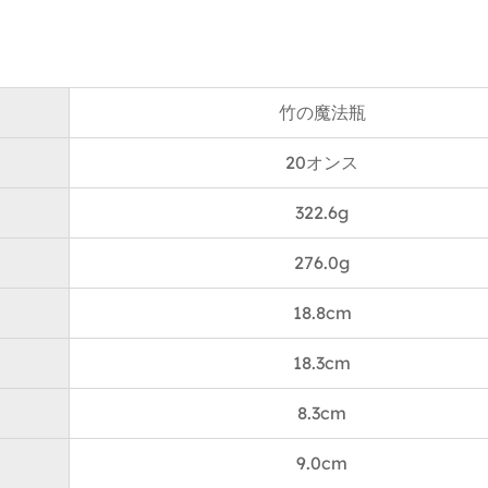
ほとんどのカーカップホルダーに合うように設計され、流
を確保します。ハイキング、キャンプ、ヨガのセッション
の外出補給ニーズに最適です。
竹の魔法瓶
メンテナンスの指示
ステンレス鋼のインテリアは食器洗い機にセーフですが、
20オンス
テクスチャーと仕上げを保存することをお勧めします。
ステンレス鋼と竹のコンポーネントは、電子レンジをかけ
322.6g
炎の上に置いたりしないでください。
276.0g
温水、軽度の洗剤、柔らかいブラシを使用して、臭いや残
防ぐために洗浄します。
18.8cm
証言
ユーザーA：「このタンブラーのデザインが大好きです！
18.3cm
らかに感じられ、断熱材は素晴らしいです。何時間もコー
8.3cm
ることができます！」
ユーザーB：「竹製染色鋼の組み合わせは見事に見えます
9.0cm
で作られており、ビルド品質は素晴らしいです。」