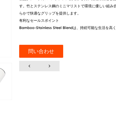
す。竹とステンレス鋼のミニマリストで環境に優しい組み
らかで快適なグリップを提供します。
有利なセールスポイント
Bamboo-Stainless Steel Blendは、持続可能な生活
に洗練された自然な美学を提供します。滑り止めシリコン
換を防ぎ、表面を保護します。
材料とプロセス
問い合わせ
安全のために304個のステンレス鋼で作られており、軽量
り、BPAフリーではないプラスチック蓋があり、安定性と
加するためのシリコンアンチスリップパッド。
カスタマイズ可能なコンテンツ
竹のサーモボディカラーのカスタマイズプロセスの詳細に
り詳細な紹介を次に示します。
https://www.aijunware.com/news/industry-news/insul
color-customization-process-intruct.html
使用シナリオ