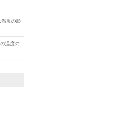
せ、私のテー
ありませ
の温度の影
物の温度の