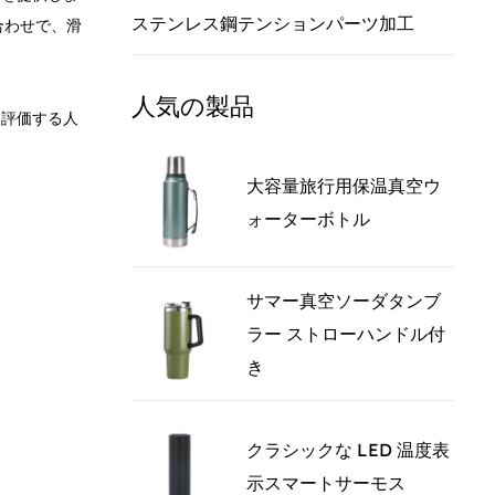
ステンレス鋼テンションパーツ加工
合わせで、滑
人気の製品
を高く評価する人
ベースは、転
大容量旅行用保温真空ウ
ォーターボトル
で耐久性があ
表面保護を追
サマー真空ソーダタンブ
ラー ストローハンドル付
ついては、よ
き
ation-cup-
クラシックな LED 温度表
示スマートサーモス