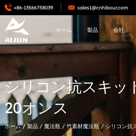
+86-13566758039
sales1@cnhibour.com
ホーム
製品
会社
シリコン抗スキッ
20オンス
ホーム
/
製品
/
魔法瓶
/
竹素材魔法瓶
/
シリコン抗