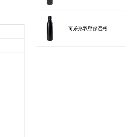
出のない運転
、または任意
可乐形双壁保温瓶
手洗いは竹の
たり、開いた
留物の蓄積を
竹はとても滑
ヒーを熱くす
！安全な材料